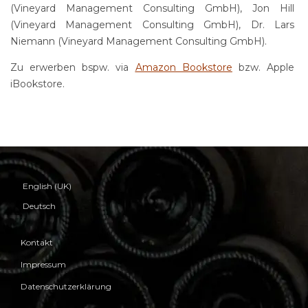
(Vineyard Management Consulting GmbH), Jon Hill
(Vineyard Management Consulting GmbH), Dr. Lars
Niemann (Vineyard Management Consulting GmbH).
Zu erwerben bspw. via
Amazon Bookstore
bzw. Apple
iBookstore.
English (UK)
Deutsch
Kontakt
Impressum
Datenschutzerklärung